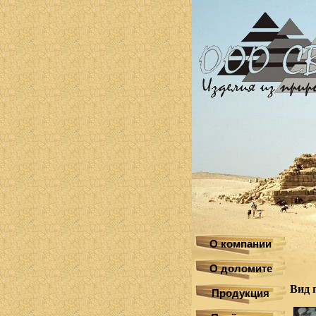
О компании
О доломите
Вид 
Продукция