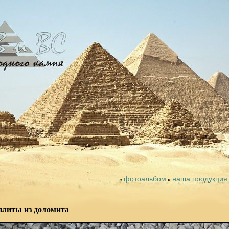
фотоальбом
наша продукция
»
»
плиты из доломита