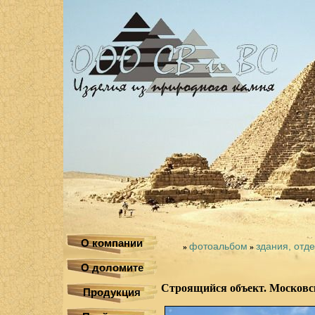
О компании
фотоальбом
здания, отд
»
»
О доломите
Строящийся объект. Московск
Продукция