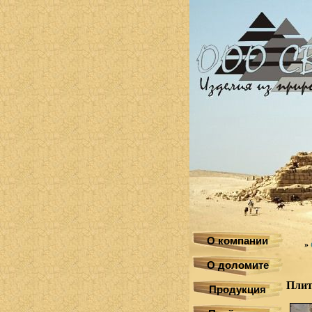
О компании
»
О доломите
Плит
Продукция