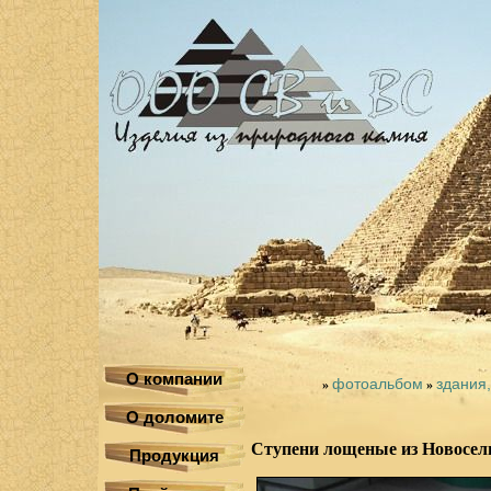
О компании
фотоальбом
здания
»
»
О доломите
Ступени лощеные из Новосел
Продукция