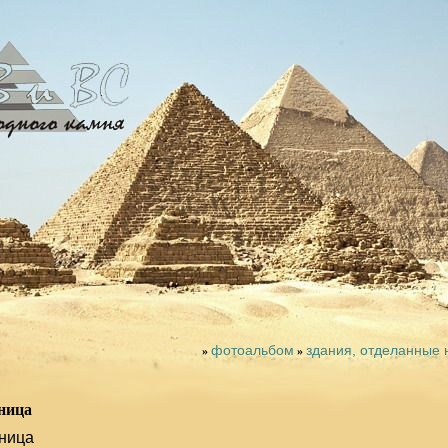
фотоальбом
здания, отделанные 
»
»
ница
ница