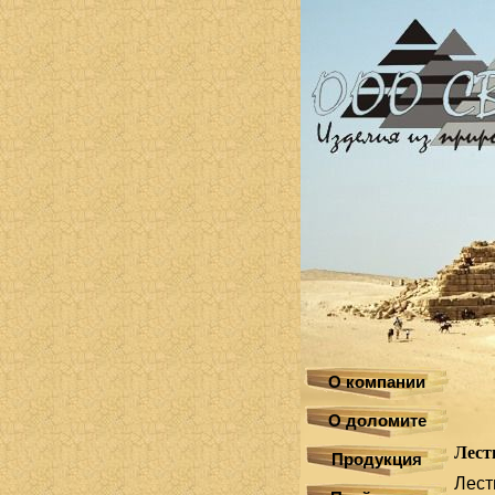
О компании
О доломите
Лест
Продукция
Лест